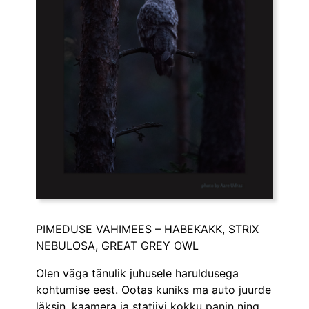
PIMEDUSE VAHIMEES – HABEKAKK, STRIX
NEBULOSA, GREAT GREY OWL
Olen väga tänulik juhusele haruldusega
kohtumise eest. Ootas kuniks ma auto juurde
läksin, kaamera ja statiivi kokku panin ning