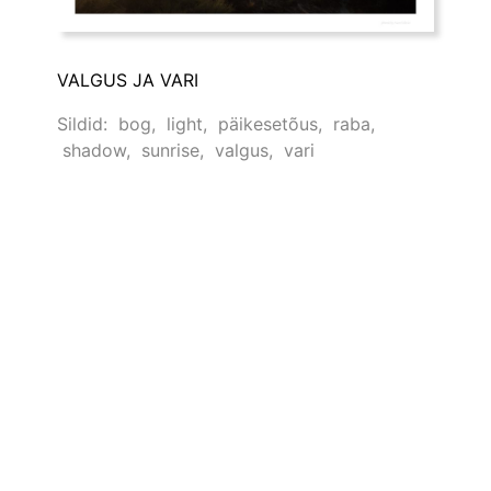
VALGUS JA VARI
Sildid:
bog
,
light
,
päikesetõus
,
raba
,
shadow
,
sunrise
,
valgus
,
vari